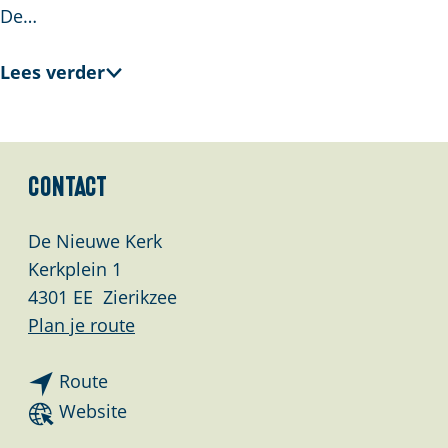
De…
Lees verder
Contact
De Nieuwe Kerk
Kerkplein 1
4301 EE
Zierikzee
n
Plan je route
a
n
a
Route
a
r
v
Website
a
C
a