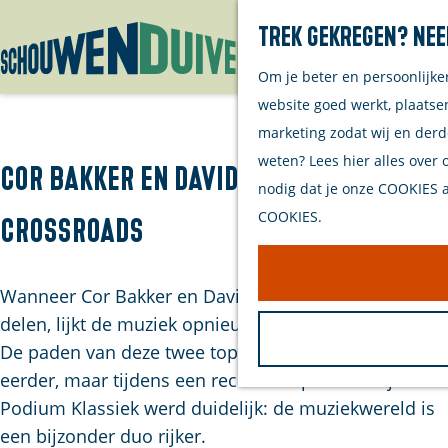
Trek gekregen? Nee
Om je beter en persoonlijke
G
website goed werkt, plaatse
a
marketing zodat wij en derd
n
weten? Lees hier alles over 
a
Cor Bakker en David Linx -
nodig dat je onze COOKIES ac
a
COOKIES.
Crossroads
r
d
e
Wanneer Cor Bakker en David Linx het podium
h
delen, lijkt de muziek opnieuw geboren te worden.
o
De paden van deze twee topmusici kruisten elkaar al
m
eerder, maar tijdens een recent tv-optreden bij
e
Podium Klassiek werd duidelijk: de muziekwereld is
p
een bijzonder duo rijker.