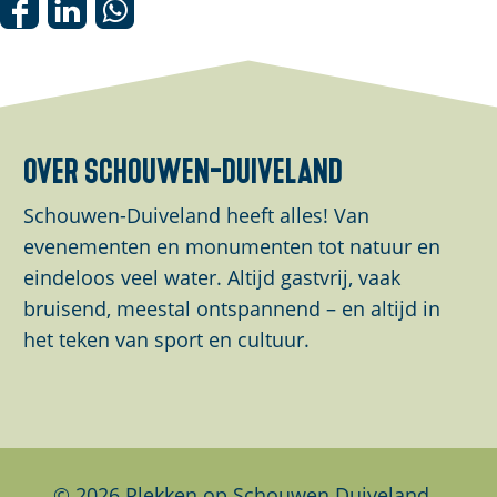
o
D
D
D
p
e
e
e
u
e
e
e
p
l
l
l
m
d
d
d
over schouwen-duiveland
e
e
e
e
t
z
z
z
Schouwen-Duiveland heeft alles! Van
d
e
e
e
evenementen en monumenten tot natuur en
e
p
p
p
eindeloos veel water. Altijd gastvrij, vaak
v
a
a
a
bruisend, meestal ontspannend – en altijd in
i
g
g
g
het teken van sport en cultuur.
d
i
i
i
e
n
n
n
o
a
a
a
w
o
o
o
w
p
p
p
© 2026 Plekken op Schouwen Duiveland