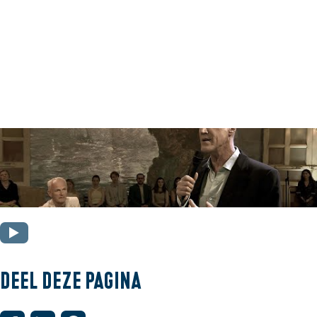
O
p
e
Deel deze pagina
n
p