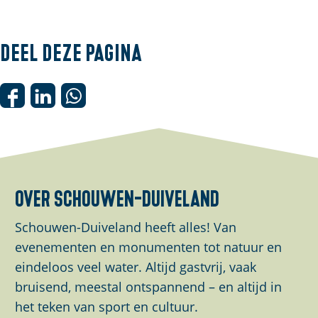
Deel deze pagina
D
D
D
e
e
e
e
e
e
l
l
l
d
d
d
over schouwen-duiveland
e
e
e
z
z
z
Schouwen-Duiveland heeft alles! Van
e
e
e
evenementen en monumenten tot natuur en
p
p
p
eindeloos veel water. Altijd gastvrij, vaak
a
a
a
bruisend, meestal ontspannend – en altijd in
g
g
g
het teken van sport en cultuur.