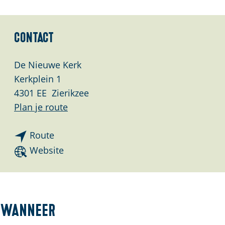
Contact
De Nieuwe Kerk
Kerkplein 1
4301 EE
Zierikzee
n
Plan je route
a
n
a
Route
a
r
v
Website
a
T
a
r
h
n
T
e
T
h
L
h
Wanneer
e
a
e