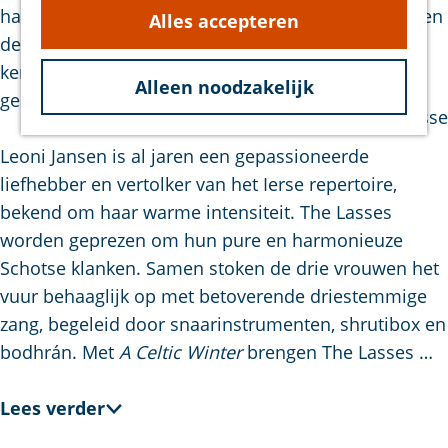
Wandelen
haardvuur muziek maken. In
A Celtic Winter
brengen
g
Alles accepteren
Overige
de drie vrouwen de mooiste winter- en
e
ondernemers
kerstnummers uit het Keltische folkrepertoire ten
Alleen noodzakelijk
Agenda
gehore.
Bezoek Bruinisse
Leoni Jansen is al jaren een gepassioneerde
liefhebber en vertolker van het Ierse repertoire,
bekend om haar warme intensiteit. The Lasses
worden geprezen om hun pure en harmonieuze
Schotse klanken. Samen stoken de drie vrouwen het
vuur behaaglijk op met betoverende driestemmige
zang, begeleid door snaarinstrumenten, shrutibox en
bodhrán. Met
A Celtic Winter
brengen The Lasses …
Lees verder