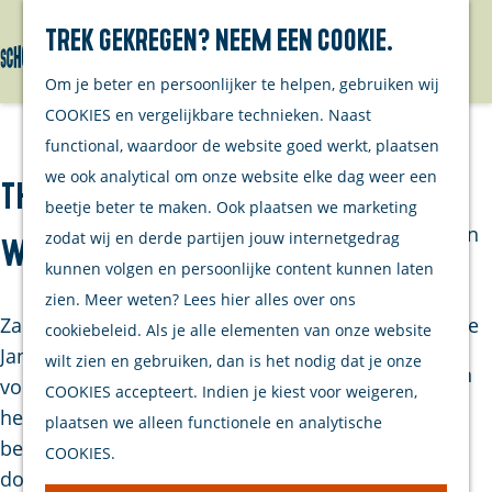
Wandelen
Trek gekregen? Neem een cookie.
Cultureel &
Menu
Erfgoed
G
Om je beter en persoonlijker te helpen, gebruiken wij
Overige
a
COOKIES en vergelijkbare technieken. Naast
ondernemers
n
functional, waardoor de website goed werkt, plaatsen
Agenda
a
we ook analytical om onze website elke dag weer een
The Lasses and Leoni - A Celtic
Bezoek
a
beetje beter te maken. Ook plaatsen we marketing
Brouwershaven
r
zodat wij en derde partijen jouw internetgedrag
Winter
d
kunnen volgen en persoonlijke content kunnen laten
Bruinisse
e
zien. Meer weten? Lees hier alles over ons
Zangeressen Leoni Jansen, Margot Merah en Sophie
h
cookiebeleid. Als je alle elementen van onze website
Winkelen
Janna (het duo The Lasses) delen een diepe liefde
o
wilt zien en gebruiken, dan is het nodig dat je onze
Eten & Drinken
voor Keltische sferen. Schotse hooglanden, Ierse
m
COOKIES accepteert. Indien je kiest voor weigeren,
Overnachten
heuvels, de branding die eindeloos op de rotsen
e
plaatsen we alleen functionele en analytische
Watersport
beukt en altijd ergens in dat woeste landschap een
p
COOKIES.
Fietsen &
dorpskroegje waar mensen samen rond het
a