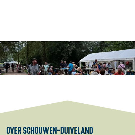
O
p
e
n
p
o
over schouwen-duiveland