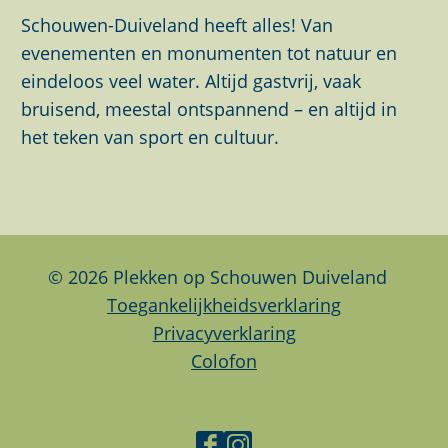
p
Schouwen-Duiveland heeft alles! Van
u
evenementen en monumenten tot natuur en
p
eindeloos veel water. Altijd gastvrij, vaak
m
bruisend, meestal ontspannend – en altijd in
e
het teken van sport en cultuur.
t
v
e
r
g
© 2026 Plekken op Schouwen Duiveland
r
Toegankelijkheidsverklaring
o
Privacyverklaring
t
Colofon
e
a
f