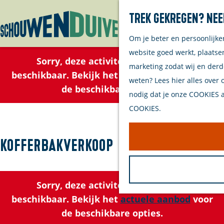
Trek gekregen? Nee
Om je beter en persoonlijke
G
website goed werkt, plaatse
a
Sorry, deze activiteit is niet meer
marketing zodat wij en derd
n
beschikbaar. Bekijk het
actuele aanbod
voor
weten? Lees hier alles over 
a
de beschikbare opties.
nodig dat je onze COOKIES ac
a
COOKIES.
r
d
e
Kofferbakverkoop
h
o
m
Sorry, deze activiteit is niet meer
e
beschikbaar. Bekijk het
actuele aanbod
voor
p
de beschikbare opties.