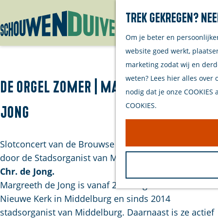
Trek gekregen? Nee
Om je beter en persoonlijke
G
website goed werkt, plaatse
a
marketing zodat wij en derd
n
weten? Lees hier alles over 
a
De Orgel Zomer | Margreeth Chr. de
nodig dat je onze COOKIES ac
a
COOKIES.
Jong
r
d
e
Slotconcert van de Brouwse Orgelzomer verzocht
h
door de Stadsorganist van Middelburg:
Margreeth
o
Chr. de Jong.
m
Margreeth de Jong is vanaf 2001 organist van de
e
Nieuwe Kerk in Middelburg en sinds 2014
p
stadsorganist van Middelburg. Daarnaast is ze actief