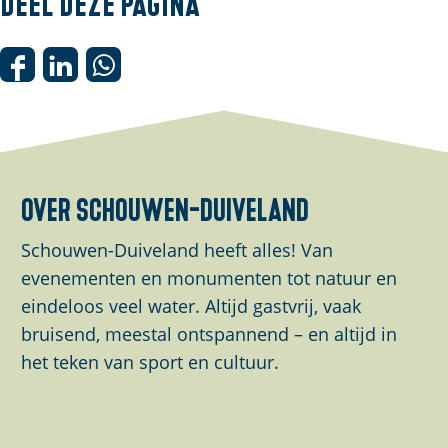
Deel deze pagina
n
p
o
D
D
D
p
e
e
e
u
e
e
e
p
l
l
l
m
d
d
d
over schouwen-duiveland
e
e
e
e
t
z
z
z
Schouwen-Duiveland heeft alles! Van
d
e
e
e
evenementen en monumenten tot natuur en
e
p
p
p
eindeloos veel water. Altijd gastvrij, vaak
v
a
a
a
bruisend, meestal ontspannend – en altijd in
i
g
g
g
het teken van sport en cultuur.
d
i
i
i
e
n
n
n
o
a
a
a