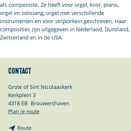
a
als componiste. Ze heeft voor orgel, koor, piano,
g
orgel en solozang, orgel met verschillende
e
instrumenten en voor strijkorkest geschreven. Haar
composities zijn uitgegeven in Nederland, Duitsland,
Zwitserland en in de USA.
Contact
Grote of Sint Nicolaaskerk
Kerkplein 3
4318 EB
Brouwershaven
n
Plan je route
a
n
a
Route