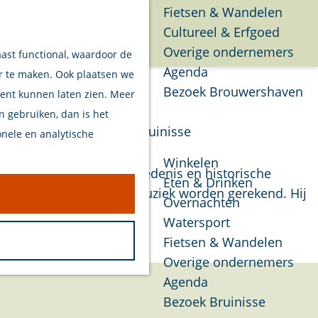
Fietsen & Wandelen
Cultureel & Erfgoed
Menu
Overige ondernemers
aast functional, waardoor de
Agenda
er te maken. Ook plaatsen we
Bezoek Brouwershaven
tent kunnen laten zien. Meer
en gebruiken, dan is het
Bruinisse
onele en analytische
Winkelen
kennis van muziekgeschiedenis en historische
Eten & Drinken
an specialisten in oude muziek worden gerekend. Hij
Overnachten
Watersport
Fietsen & Wandelen
Overige ondernemers
Agenda
Bezoek Bruinisse