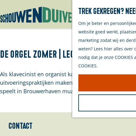
Trek gekregen? Nee
Om je beter en persoonlijke
G
website goed werkt, plaatse
a
marketing zodat wij en derd
n
weten? Lees hier alles over 
a
De Orgel Zomer | Leon Berben
nodig dat je onze COOKIES ac
a
COOKIES.
r
Als klavecinist en organist kan
Léon Berben
worden b
d
uitvoeringspraktijken maken hem tot één van de leide
e
speelt in Brouwerhaven muziek gecomponeerd tusse
h
o
m
e
Contact
p