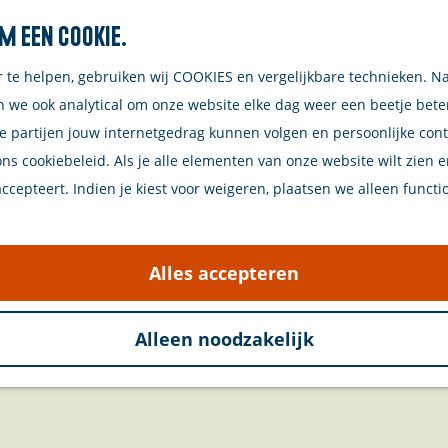
m een cookie.
r te helpen, gebruiken wij COOKIES en vergelijkbare technieken. N
n we ook analytical om onze website elke dag weer een beetje bet
e partijen jouw internetgedrag kunnen volgen en persoonlijke con
ons cookiebeleid. Als je alle elementen van onze website wilt zien 
cepteert. Indien je kiest voor weigeren, plaatsen we alleen functi
eschouwd als meester in zijn vak. Zijn omvangrijke 
nde figuren onder de musici die tot zijn generatie v
Alles accepteren
n 1550 en 1790.
Alleen noodzakelijk