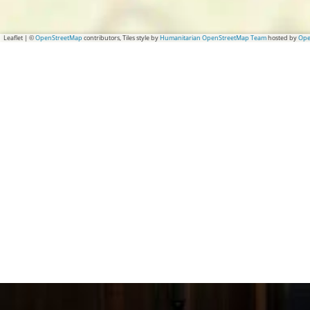
Leaflet
|
©
OpenStreetMap
contributors, Tiles style by
Humanitarian OpenStreetMap Team
hosted by
Ope