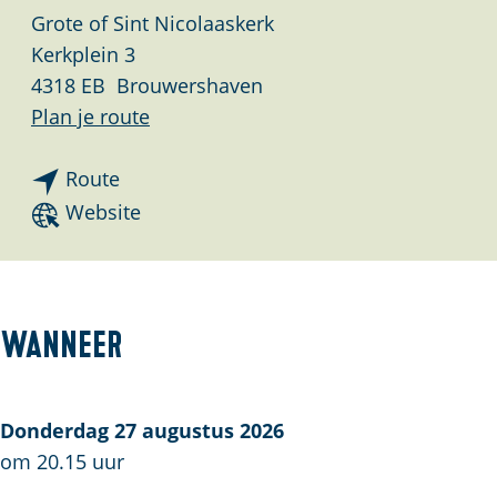
a
Grote of Sint Nicolaaskerk
g
Kerkplein 3
e
4318 EB
Brouwershaven
n
Plan je route
a
n
a
Route
a
r
v
Website
a
D
a
r
e
n
D
O
D
e
r
e
Wanneer
O
g
O
r
e
r
g
l
g
Donderdag 27 augustus 2026
e
Z
e
om 20.15 uur
l
o
l