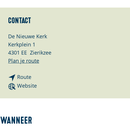
Contact
De Nieuwe Kerk
Kerkplein 1
4301 EE
Zierikzee
n
Plan je route
a
n
a
Route
a
r
v
Website
a
C
a
r
r
n
C
e
C
r
e
r
Wanneer
e
d
e