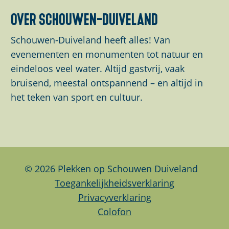
n
e
n
m
d
d
d
over schouwen-duiveland
c
C
c
e
e
e
e
e
o
e
t
z
z
z
Schouwen-Duiveland heeft alles! Van
C
l
C
d
e
e
e
evenementen en monumenten tot natuur en
o
d
o
e
p
p
p
eindeloos veel water. Altijd gastvrij, vaak
l
l
v
a
a
a
bruisend, meestal ontspannend – en altijd in
d
d
i
g
g
g
het teken van sport en cultuur.
d
i
i
i
e
n
n
n
o
a
a
a
w
o
o
o
w
p
p
p
© 2026 Plekken op Schouwen Duiveland
w
F
L
W
Toegankelijkheidsverklaring
.
a
i
h
Privacyverklaring
y
c
n
a
Colofon
o
e
k
t