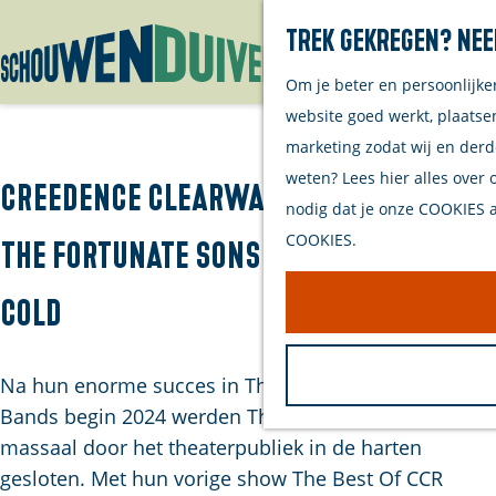
Trek gekregen? Nee
Om je beter en persoonlijke
G
website goed werkt, plaatse
a
marketing zodat wij en derd
n
weten? Lees hier alles over 
a
Creedence Clearwater Revival by
nodig dat je onze COOKIES ac
a
COOKIES.
The Fortunate Sons - Creedence
r
d
Cold
e
h
o
Na hun enorme succes in The Tribute: Battle of the
m
Bands begin 2024 werden The Fortunate Sons
e
massaal door het theaterpubliek in de harten
p
gesloten. Met hun vorige show The Best Of CCR