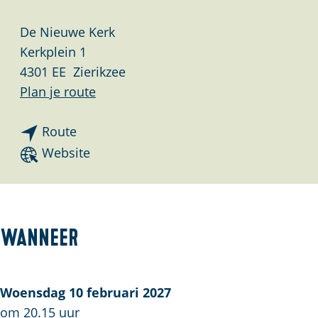
De Nieuwe Kerk
Kerkplein 1
4301 EE
Zierikzee
n
Plan je route
a
n
a
Route
a
r
v
Website
a
B
a
r
a
n
B
c
B
a
k
a
Wanneer
c
t
c
k
o
k
t
B
t
Woensdag 10 februari 2027
o
l
o
om 20.15 uur