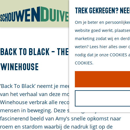
Trek gekregen? Nee
Om je beter en persoonlijke
G
website goed werkt, plaatse
a
marketing zodat wij en derd
n
weten? Lees hier alles over 
a
Back to Black - The Music of Amy
nodig dat je onze COOKIES ac
a
COOKIES.
Winehouse
r
d
e
‘Back To Black’ neemt je mee op de opwindende reis
h
van het verhaal van deze moderne legende. Amy
o
Winehouse verbrak alle records en bracht miljoenen
m
mensen in beweging. Deze show geeft je een
e
fascinerend beeld van Amy’s snelle opkomst naar
p
roem en stardom waarbij de nadruk ligt op de