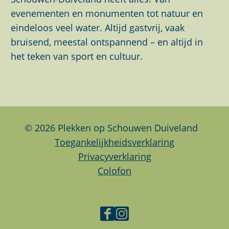
d
e
e
e
evenementen en monumenten tot natuur en
e
p
p
p
eindeloos veel water. Altijd gastvrij, vaak
v
a
a
a
bruisend, meestal ontspannend – en altijd in
i
g
g
g
het teken van sport en cultuur.
d
i
i
i
e
n
n
n
o
a
a
a
w
o
o
o
w
p
p
p
© 2026 Plekken op Schouwen Duiveland
w
F
L
W
Toegankelijkheidsverklaring
.
a
i
h
Privacyverklaring
y
c
n
a
Colofon
o
e
k
t
u
b
e
s
t
o
d
A
F
I
u
o
I
p