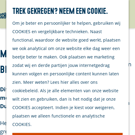
Wandelen
Trek gekregen? Neem een cookie.
Cultureel &
Menu
Erfgoed
G
Om je beter en persoonlijker te helpen, gebruiken wij
Overige
a
COOKIES en vergelijkbare technieken. Naast
ondernemers
n
functional, waardoor de website goed werkt, plaatsen
Agenda
a
we ook analytical om onze website elke dag weer een
Maat Saxophone Quartet -
Bezoek
a
beetje beter te maken. Ook plaatsen we marketing
Brouwershaven
r
zodat wij en derde partijen jouw internetgedrag
Blackbird
d
kunnen volgen en persoonlijke content kunnen laten
Bruinisse
e
zien. Meer weten? Lees hier alles over ons
Dit concert organiseren wij in samenwerking
h
cookiebeleid. Als je alle elementen van onze website
Winkelen
met Stichting Kamermuziek Schouwen-
o
wilt zien en gebruiken, dan is het nodig dat je onze
Eten & Drinken
Duiveland.
m
COOKIES accepteert. Indien je kiest voor weigeren,
Overnachten
e
plaatsen we alleen functionele en analytische
Watersport
Het Maat Saxophone Quartet staat bekend om zijn
p
COOKIES.
Fietsen &
grensverleggende programma’s waarin muziek,
a