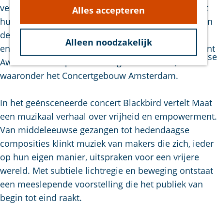
Wandelen
verhaal en andere kunstvormen samenkomen. Met
g
Alles accepteren
Overige
hun vernieuwende aanpak kleuren ze bewust buiten
e
ondernemers
de lijnen van het klassieke saxofoonkwartet. Het
Alleen noodzakelijk
Agenda
ensemble won onder meer de Dutch Classical Talent
Bezoek Bruinisse
Award en trad op in toonaangevende zalen,
waaronder het Concertgebouw Amsterdam.
In het geënsceneerde concert Blackbird vertelt Maat
een muzikaal verhaal over vrijheid en empowerment.
Van middeleeuwse gezangen tot hedendaagse
composities klinkt muziek van makers die zich, ieder
op hun eigen manier, uitspraken voor een vrijere
wereld. Met subtiele lichtregie en beweging ontstaat
een meeslepende voorstelling die het publiek van
begin tot eind raakt.