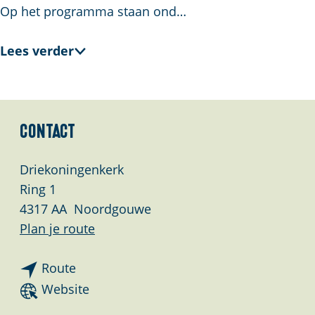
Op het programma staan ond…
Lees verder
Contact
Driekoningenkerk
Ring 1
4317 AA
Noordgouwe
n
Plan je route
a
n
a
Route
a
r
v
Website
a
M
a