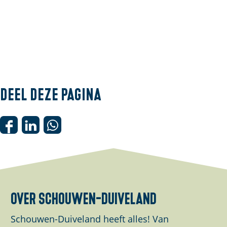
Deel deze pagina
D
D
D
e
e
e
e
e
e
l
l
l
d
d
d
over schouwen-duiveland
e
e
e
z
z
z
Schouwen-Duiveland heeft alles! Van