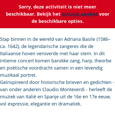
a
Sorry, deze activiteit is niet meer
g
beschikbaar. Bekijk het
actuele aanbod
voor
e
de beschikbare opties.
Stap binnen in de wereld van Adriana Basile (1586–
ca. 1642), de legendarische zangeres die de
Italiaanse hoven veroverde met haar stem. In dit
intieme concert komen barokke zang, harp, theorbe
en poëtische voordracht samen in een levendig
muzikaal portret.
Geïnspireerd door historische brieven en gedichten -
van onder anderen Claudio Monteverdi - herleeft de
muziek van Italië en Spanje uit de 16e en 17e eeuw,
vol expressie, elegantie en dramatiek.