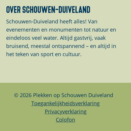
e
m
e
o
over schouwen-duiveland
&
u
&
p
m
z
m
Schouwen-Duiveland heeft alles! Van
u
u
i
u
evenementen en monumenten tot natuur en
p
z
e
z
eindeloos veel water. Altijd gastvrij, vaak
m
i
k
i
bruisend, meestal ontspannend – en altijd in
e
e
u
e
het teken van sport en cultuur.
t
k
i
k
d
u
t
u
e
i
d
i
v
t
e
t
i
d
v
d
© 2026 Plekken op Schouwen Duiveland
d
e
r
e
Toegankelijkheidsverklaring
e
v
o
v
Privacyverklaring
o
r
e
r
Colofon
y
o
g
o
o