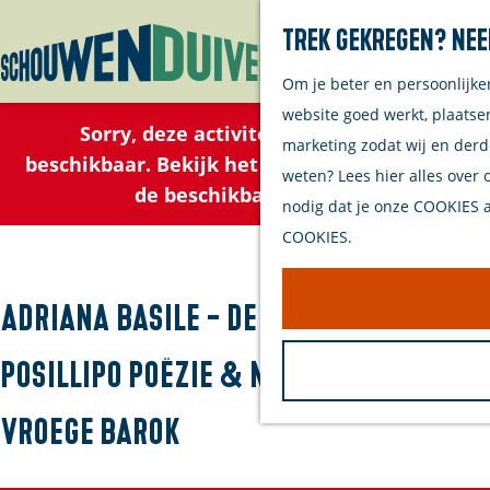
Trek gekregen? Nee
Om je beter en persoonlijke
G
website goed werkt, plaatse
a
Sorry, deze activiteit is niet meer
marketing zodat wij en derd
n
beschikbaar. Bekijk het
actuele aanbod
voor
weten? Lees hier alles over 
a
de beschikbare opties.
nodig dat je onze COOKIES ac
a
COOKIES.
r
d
e
Adriana Basile - De Sirene van
h
Posillipo Poëzie & muziek uit de
o
m
vroege barok
e
p