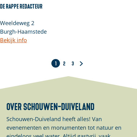
De Rappe Redacteur
Weeldeweg 2
Burgh-Haamstede
Bekijk info
1
2
3
H
G
G
G
u
a
a
a
i
n
n
n
d
a
a
a
i
a
a
a
over schouwen-duiveland
g
r
r
r
Schouwen-Duiveland heeft alles! Van
e
p
p
d
evenementen en monumenten tot natuur en
p
a
a
e
eindeloos veel water. Altijd gastvrij, vaak
a
g
g
v