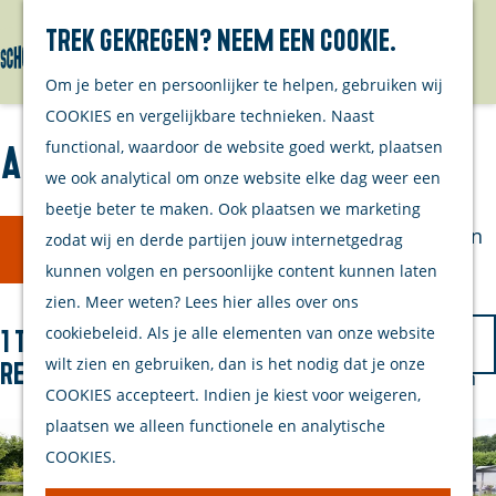
Wandelen
Trek gekregen? Neem een cookie.
Cultureel &
Menu
Erfgoed
G
Om je beter en persoonlijker te helpen, gebruiken wij
Overige
a
COOKIES en vergelijkbare technieken. Naast
ondernemers
n
functional, waardoor de website goed werkt, plaatsen
Alle ondernemers
Agenda
a
we ook analytical om onze website elke dag weer een
Bezoek
a
beetje beter te maken. Ook plaatsen we marketing
W
S
Brouwershaven
r
zodat wij en derde partijen jouw internetgedrag
Filter
o
a
d
kunnen volgen en persoonlijke content kunnen laten
r
Bruinisse
e
zien. Meer weten? Lees hier alles over ons
t
t
h
S
cookiebeleid. Als je alle elementen van onze website
1 t/m 32 van 69
z
Winkelen
e
o
o
wilt zien en gebruiken, dan is het nodig dat je onze
resultaten
Eten & Drinken
o
e
m
r
COOKIES accepteert. Indien je kiest voor weigeren,
Overnachten
e
r
e
t
plaatsen we alleen functionele en analytische
Watersport
o
k
p
e
COOKIES.
Fietsen &
p
a
e