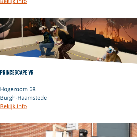
Bekijk info
Princescape VR
Hogezoom 68
Burgh-Haamstede
Bekijk info