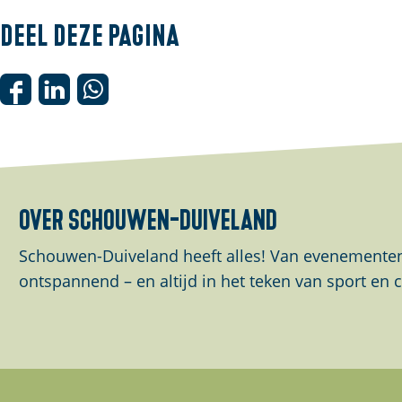
Deel deze pagina
D
D
D
e
e
e
e
e
e
l
l
l
d
d
d
over schouwen-duiveland
e
e
e
z
z
z
Schouwen-Duiveland heeft alles! Van evenementen 
e
e
e
ontspannend – en altijd in het teken van sport en c
p
p
p
a
a
a
g
g
g
i
i
i
n
n
n