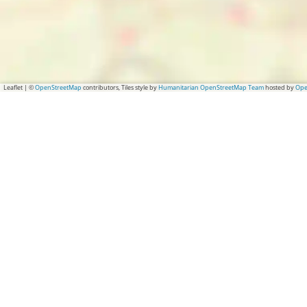
Leaflet
|
©
OpenStreetMap
contributors, Tiles style by
Humanitarian OpenStreetMap Team
hosted by
Ope