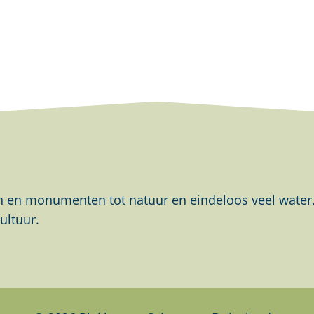
en monumenten tot natuur en eindeloos veel water. Al
ultuur.