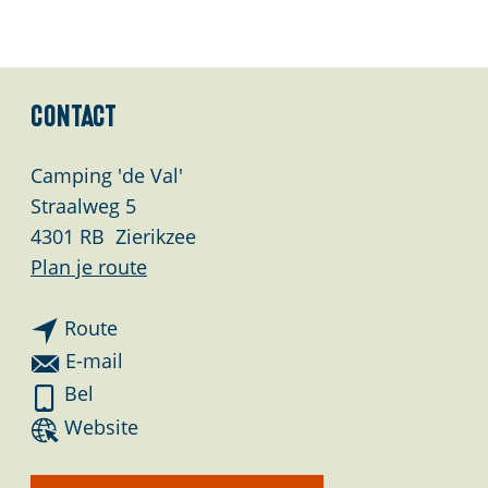
a
g
e
Contact
Camping 'de Val'
Straalweg 5
4301 RB
Zierikzee
n
Plan je route
a
n
a
Route
a
r
n
E-mail
a
C
a
C
Bel
r
a
a
a
v
Website
C
m
r
m
a
a
p
C
p
n