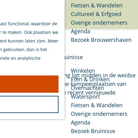
Fietsen & Wandelen
Cultureel & Erfgoed
Menu
Overige ondernemers
aast functional, waardoor de
Agenda
er te maken. Ook plaatsen we
Bezoek Brouwershaven
tent kunnen laten zien. Meer
en gebruiken, dan is het
Bruinisse
onele en analytische
Winkelen
rt van Zeeland. De camping ligt midden in de weidse
Eten & Drinken
ndbrug. Met 15 ruime en luxe kampeerplaatsen van
Overnachten
 comfort hier centraal. De recent vernieuwde
Watersport
Fietsen & Wandelen
Overige ondernemers
Agenda
Bezoek Bruinisse