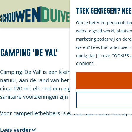
Trek gekregen? Nee
Om je beter en persoonlijke
G
website goed werkt, plaatse
a
marketing zodat wij en derd
n
weten? Lees hier alles over 
a
Camping 'de Val'
nodig dat je onze COOKIES ac
a
COOKIES.
r
Camping ‘De Val’ is een kleinschalige boerencamping
d
natuur, aan de rand van het historische Zierikzee e
e
circa 120 m², elk met een eigen stroomaansluiting en
h
sanitaire voorzieningen zijn modern en gebruiksvrie
o
m
Voor camperliefhebbers is er een apart veld met vij
e
p
Lees verder