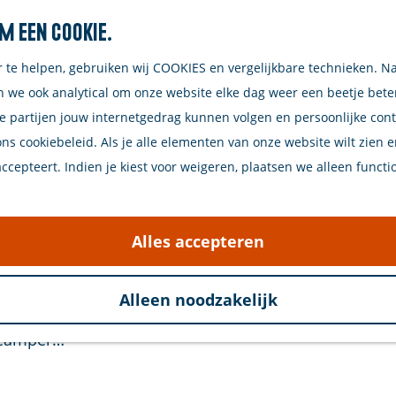
m een cookie.
r te helpen, gebruiken wij COOKIES en vergelijkbare technieken. N
n we ook analytical om onze website elke dag weer een beetje bet
e partijen jouw internetgedrag kunnen volgen en persoonlijke con
ons cookiebeleid. Als je alle elementen van onze website wilt zien 
cepteert. Indien je kiest voor weigeren, plaatsen we alleen functi
 die een authentieke kampeerervaring biedt in het ha
n op korte afstand van de bekende duikspot de Zeela
Alles accepteren
 omringd door groene hagen voor extra privacy, staat
ndelijk, zonder gedoe met muntjes voor de douche.
Alleen noodzakelijk
f camper…