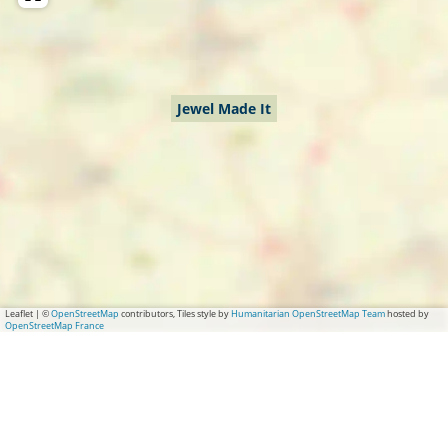
Jewel Made It
Leaflet
|
©
OpenStreetMap
contributors, Tiles style by
Humanitarian OpenStreetMap Team
hosted by
OpenStreetMap France