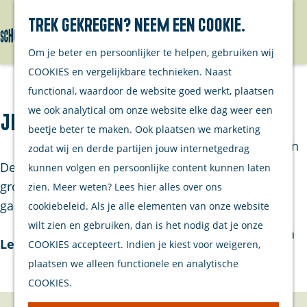
Wandelen
Trek gekregen? Neem een cookie.
Cultureel &
Menu
Erfgoed
G
Om je beter en persoonlijker te helpen, gebruiken wij
Overige
a
COOKIES en vergelijkbare technieken. Naast
ondernemers
n
functional, waardoor de website goed werkt, plaatsen
Agenda
a
we ook analytical om onze website elke dag weer een
Jewel Made It
Bezoek
a
beetje beter te maken. Ook plaatsen we marketing
Brouwershaven
r
zodat wij en derde partijen jouw internetgedrag
De winkel van Jewel Made It is misschien niet zo
d
kunnen volgen en persoonlijke content kunnen laten
Bruinisse
groot, maar je moet er zeker niet snel aan voorbij
e
zien. Meer weten? Lees hier alles over ons
gaan. Eigenaresse Manon Nijssen verkoopt e…
h
cookiebeleid. Als je alle elementen van onze website
Winkelen
o
wilt zien en gebruiken, dan is het nodig dat je onze
Eten & Drinken
Lees verder
m
COOKIES accepteert. Indien je kiest voor weigeren,
Overnachten
e
plaatsen we alleen functionele en analytische
Watersport
p
COOKIES.
Fietsen &
a