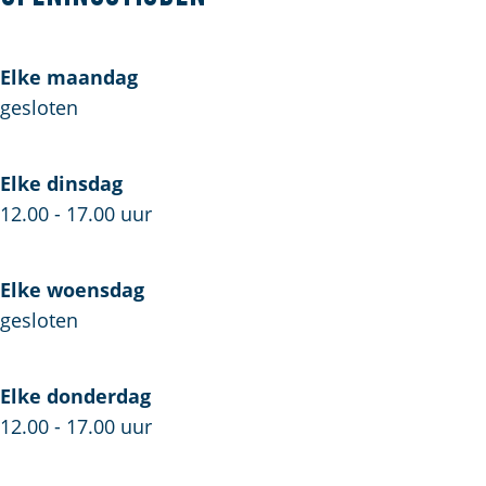
b
a
e
M
e
l
o
d
I
a
I
M
o
Elke maandag
e
t
d
t
a
k
gesloten
I
e
d
J
t
I
e
e
t
I
w
Elke dinsdag
t
e
12.00 - 17.00 uur
l
M
Elke woensdag
a
gesloten
d
e
I
Elke donderdag
t
12.00 - 17.00 uur