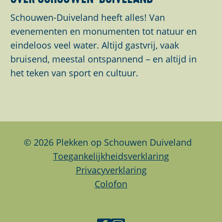
e
e
e
z
z
z
Schouwen-Duiveland heeft alles! Van
e
e
e
evenementen en monumenten tot natuur en
p
p
p
eindeloos veel water. Altijd gastvrij, vaak
a
a
a
bruisend, meestal ontspannend – en altijd in
g
g
g
het teken van sport en cultuur.
i
i
i
n
n
n
a
a
a
o
o
o
p
p
p
© 2026 Plekken op Schouwen Duiveland
F
L
W
Toegankelijkheidsverklaring
a
i
h
Privacyverklaring
c
n
a
Colofon
e
k
t
b
e
s