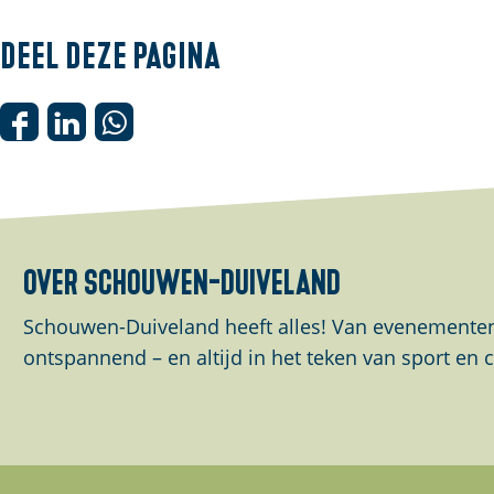
Deel deze pagina
D
D
D
e
e
e
e
e
e
l
l
l
d
d
d
over schouwen-duiveland
e
e
e
z
z
z
Schouwen-Duiveland heeft alles! Van evenementen 
e
e
e
ontspannend – en altijd in het teken van sport en c
p
p
p
a
a
a
g
g
g
i
i
i