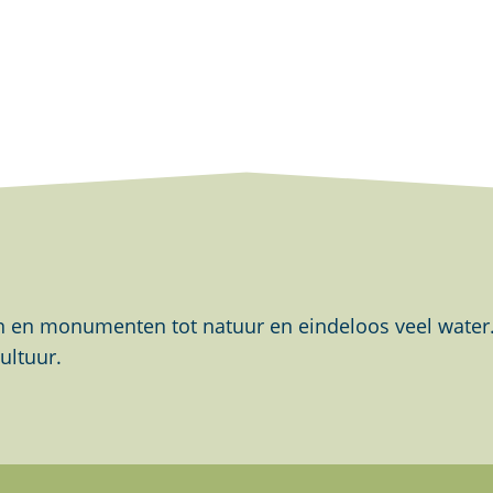
en monumenten tot natuur en eindeloos veel water. Al
ultuur.