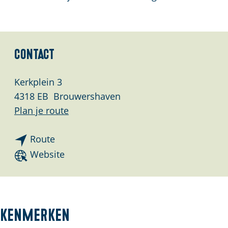
a
g
e
Contact
Kerkplein 3
4318 EB
Brouwershaven
n
Plan je route
a
n
a
Route
a
r
v
Website
a
D
a
r
e
n
D
N
D
e
i
e
Kenmerken
N
c
N