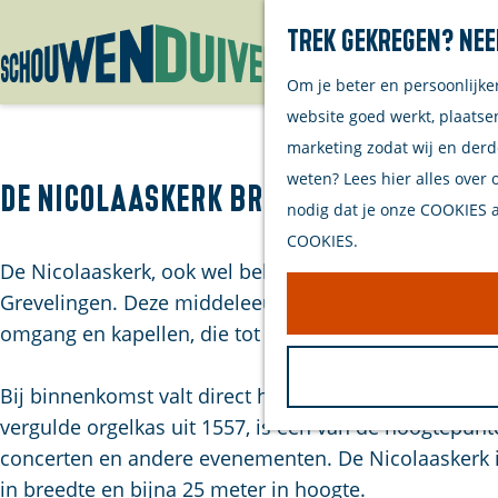
Trek gekregen? Nee
Om je beter en persoonlijke
G
website goed werkt, plaatse
a
marketing zodat wij en derd
n
weten? Lees hier alles over 
a
De Nicolaaskerk Brouwershaven
nodig dat je onze COOKIES ac
a
COOKIES.
r
De Nicolaaskerk, ook wel bekend als de Grote of Si
d
Grevelingen. Deze middeleeuwse kerk is gewijd aan de
e
omgang en kapellen, die tot op de dag van vandaag b
h
o
Bij binnenkomst valt direct het lichte, ruime interie
m
vergulde orgelkas uit 1557, is een van de hoogtepun
e
concerten en andere evenementen. De Nicolaaskerk is
p
in breedte en bijna 25 meter in hoogte.