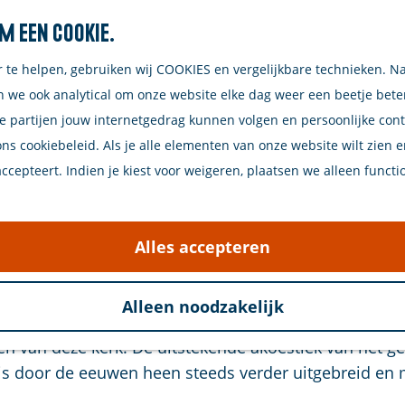
m een cookie.
r te helpen, gebruiken wij COOKIES en vergelijkbare technieken. N
n we ook analytical om onze website elke dag weer een beetje bet
e partijen jouw internetgedrag kunnen volgen en persoonlijke con
ons cookiebeleid. Als je alle elementen van onze website wilt zien 
cepteert. Indien je kiest voor weigeren, plaatsen we alleen functi
nt Nicolaaskerk, is een indrukwekkend monument in B
 Heilige Nicolaas en dateert uit de 15e eeuw. Het oud
Alles accepteren
ewaard zijn gebleven.
Alleen noodzakelijk
ur op, met authentieke elementen die je terug in de ti
ten van deze kerk. De uitstekende akoestiek van het 
 door de eeuwen heen steeds verder uitgebreid en me