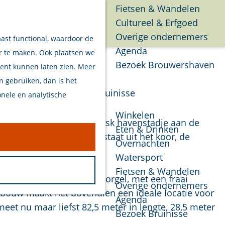
Fietsen & Wandelen
Cultureel & Erfgoed
Menu
Overige ondernemers
aast functional, waardoor de
Agenda
er te maken. Ook plaatsen we
Bezoek Brouwershaven
tent kunnen laten zien. Meer
en gebruiken, dan is het
Bruinisse
onele en analytische
Winkelen
rouwershaven, een pittoresk havenstadje aan de
Eten & Drinken
ste deel van de kerk bestaat uit het koor, de
Overnachten
Watersport
Fietsen & Wandelen
jd brengen. Het imposante orgel, met een fraai
Overige ondernemers
gebouw maakt het bovendien een ideale locatie voor
Agenda
et nu maar liefst 82,5 meter in lengte, 28,5 meter
Bezoek Bruinisse