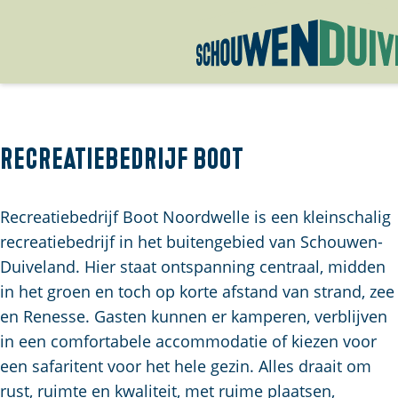
G
a
n
a
Recreatiebedrijf Boot
a
r
Recreatiebedrijf Boot Noordwelle is een kleinschalig
d
recreatiebedrijf in het buitengebied van Schouwen-
e
Duiveland. Hier staat ontspanning centraal, midden
h
in het groen en toch op korte afstand van strand, zee
o
en Renesse. Gasten kunnen er kamperen, verblijven
m
in een comfortabele accommodatie of kiezen voor
e
een safaritent voor het hele gezin. Alles draait om
p
rust, ruimte en kwaliteit, met ruime plaatsen,