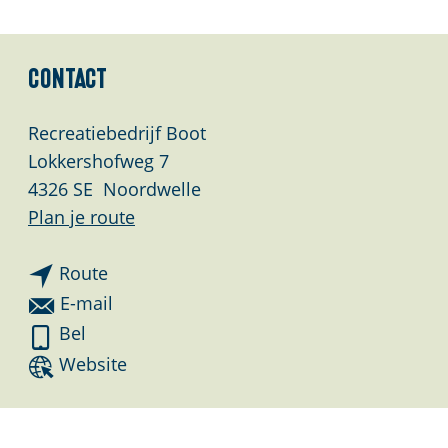
Contact
Recreatiebedrijf Boot
Lokkershofweg 7
4326 SE
Noordwelle
n
Plan je route
a
n
a
Route
a
r
n
E-mail
a
R
a
R
Bel
r
e
a
e
v
Website
R
c
r
c
a
e
r
R
r
n
c
e
e
e
R