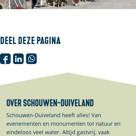
O
p
e
Deel deze pagina
n
p
o
D
D
D
p
e
e
e
u
e
e
e
p
l
l
l
m
d
d
d
over schouwen-duiveland
e
e
e
e
t
z
z
z
Schouwen-Duiveland heeft alles! Van
v
e
e
e
evenementen en monumenten tot natuur en
e
p
p
p
eindeloos veel water. Altijd gastvrij, vaak