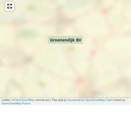
Groenendijk BV
Leaflet
|
©
OpenStreetMap
contributors, Tiles style by
Humanitarian OpenStreetMap Team
hosted by
OpenStreetMap France