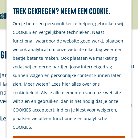
Wandelen
Trek gekregen? Neem een cookie.
Cultureel &
Menu
Erfgoed
G
Om je beter en persoonlijker te helpen, gebruiken wij
Overige
a
COOKIES en vergelijkbare technieken. Naast
ondernemers
n
functional, waardoor de website goed werkt, plaatsen
Agenda
a
we ook analytical om onze website elke dag weer een
Groenendijk BV
Bezoek
a
beetje beter te maken. Ook plaatsen we marketing
Brouwershaven
r
zodat wij en derde partijen jouw internetgedrag
Jarenlang liep je hier het VVV kantoor van
d
kunnen volgen en persoonlijke content kunnen laten
Bruinisse
Haamstede binnen, maar nu is Groenendijk BV er
e
zien. Meer weten? Lees hier alles over ons
naar alle tevredenheid gevestigd. Het bedrijf
h
cookiebeleid. Als je alle elementen van onze website
Winkelen
verhuu…
o
wilt zien en gebruiken, dan is het nodig dat je onze
Eten & Drinken
m
COOKIES accepteert. Indien je kiest voor weigeren,
Overnachten
Lees verder
e
plaatsen we alleen functionele en analytische
Watersport
p
COOKIES.
Fietsen &
a