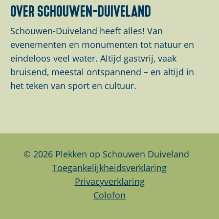
d
d
d
over schouwen-duiveland
e
e
e
z
z
z
Schouwen-Duiveland heeft alles! Van
e
e
e
evenementen en monumenten tot natuur en
p
p
p
eindeloos veel water. Altijd gastvrij, vaak
a
a
a
bruisend, meestal ontspannend – en altijd in
g
g
g
het teken van sport en cultuur.
i
i
i
n
n
n
a
a
a
o
o
o
p
p
p
© 2026 Plekken op Schouwen Duiveland
F
L
W
Toegankelijkheidsverklaring
a
i
h
Privacyverklaring
c
n
a
Colofon
e
k
t