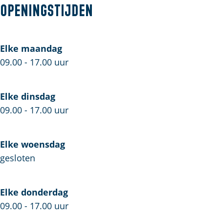
e
Openingstijden
e
d
n
d
e
b
n
i
e
i
n
o
d
j
n
j
e
o
Elke maandag
i
k
d
k
n
k
09.00 - 17.00 uur
j
B
i
B
d
G
k
V
j
V
i
r
B
k
j
o
Elke dinsdag
V
B
k
e
09.00 - 17.00 uur
V
B
n
V
e
Elke woensdag
n
gesloten
d
i
j
Elke donderdag
k
09.00 - 17.00 uur