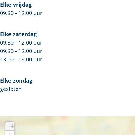
k
Elke vrijdag
e
d
i
09.30 - 12.00 uur
e
n
d
e
Elke zaterdag
r
09.30 - 12.00 uur
m
09.30 - 12.00 uur
o
13.00 - 16.00 uur
d
e
Elke zondag
gesloten
+