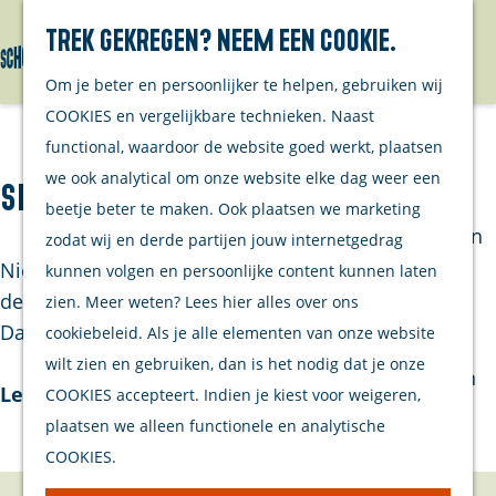
Wandelen
Trek gekregen? Neem een cookie.
Cultureel &
Menu
Erfgoed
G
Om je beter en persoonlijker te helpen, gebruiken wij
Overige
a
COOKIES en vergelijkbare technieken. Naast
ondernemers
n
functional, waardoor de website goed werkt, plaatsen
Agenda
a
we ook analytical om onze website elke dag weer een
Splash baby- & kindermode
Bezoek
a
beetje beter te maken. Ook plaatsen we marketing
Brouwershaven
r
zodat wij en derde partijen jouw internetgedrag
Niets zo leuk als je kleine meid of man te kleden in
d
kunnen volgen en persoonlijke content kunnen laten
Bruinisse
de allerleukste, -stoerste of -schattigste outfits.
e
zien. Meer weten? Lees hier alles over ons
Daarom is Splash dé winkel waar je a…
h
cookiebeleid. Als je alle elementen van onze website
Winkelen
o
wilt zien en gebruiken, dan is het nodig dat je onze
Eten & Drinken
Lees verder
m
COOKIES accepteert. Indien je kiest voor weigeren,
Overnachten
e
plaatsen we alleen functionele en analytische
Watersport
p
COOKIES.
Fietsen &
a