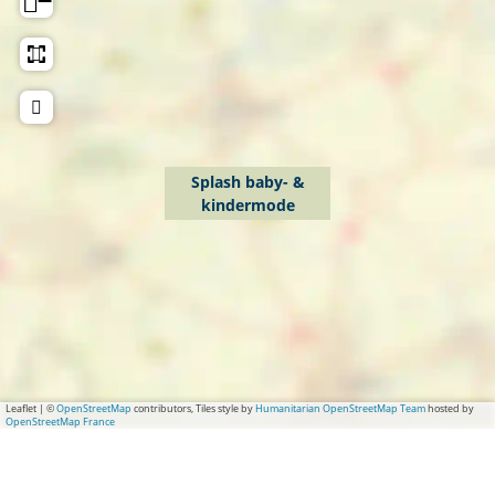
−
Splash baby- &
kindermode
Leaflet
|
©
OpenStreetMap
contributors, Tiles style by
Humanitarian OpenStreetMap Team
hosted by
OpenStreetMap France