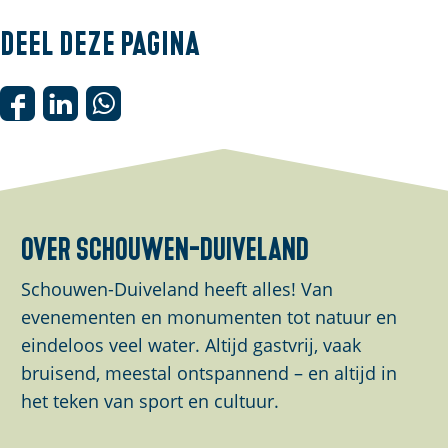
Deel deze pagina
D
D
D
e
e
e
e
e
e
l
l
l
d
d
d
over schouwen-duiveland
e
e
e
z
z
z
Schouwen-Duiveland heeft alles! Van
e
e
e
evenementen en monumenten tot natuur en
p
p
p
eindeloos veel water. Altijd gastvrij, vaak
a
a
a
bruisend, meestal ontspannend – en altijd in
g
g
g
het teken van sport en cultuur.
i
i
i